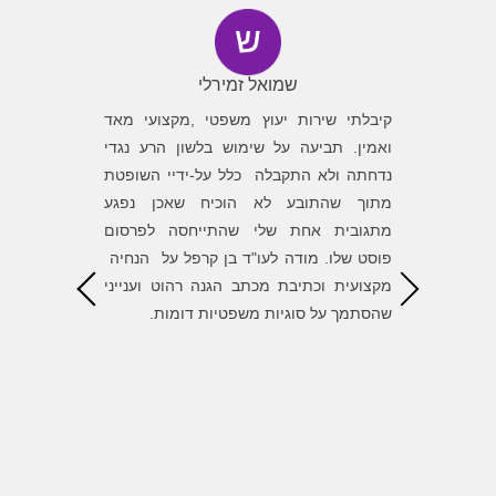
שמואל זמירלי
ה גילה
קיבלתי שירות יעוץ משפטי ,מקצועי מאד
פניתי לב
שלו ואת
ואמין. תביעה על שימוש בלשון הרע נגדי
לגלות מש
שעל אלה
נדחתה ולא התקבלה כלל על-ידיי השופטת
של בן סי
 הנוראה
מתוך שהתובע לא הוכיח שאכן נפגע
השגת המט
את חוסר
מתגובית אחת שלי שהתייחסה לפרסום
הדרך. ש
את עצמו
פוסט שלו. מודה לעו"ד בן קרפל על הנחיה
הגונים ומ
ת לעו״ד
מקצועית וכתיבת מכתב הגנה רהוט וענייני
, העצות
שהסתמך על סוגיות משפטיות דומות.
ל התיק
י לסמוך
אורך כל
דה רבה