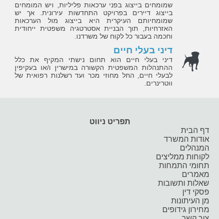
שמומחים בייצוג בפני ערכאות פליליות, ויש המומחים
בייצוג דיירים בפרויקט התחדשות עירונית. אך יש
שמומחיותם העיקרית היא בייצוג מול הערכאות
האזרחיות, תוך הבניית אסטרטגיה משפטית ייחודית
וחכמה בעבור כל לקוח של משרדנו.
דיני בעלי חיים
דיני בעלי חיים הוא תחום נישתי המקיף את כלל
ההתנהלות המשפטית הקשורה במישרין ו/או בעקיפין
לבעלי חיים, החל מחוזי מכר ועד רשלנות רפואית של
ווטרינרים.
תפריט ניווט
דף הבית
אודות המשרד
המנהלים
לקוחות ממליצים
תחומי התמחות
מאמרים
שאלות ותשובות
פסקי דין
מן העיתונות
מחירון גידופים
צור קשר