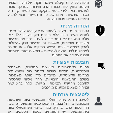
הזכות לפרטיות קיבלה מעמד חוקתי על-חוקי, ומצאה
מקומה בחוק יסוד: כבוד האדם וחירותו. כמו-כן, הזכות
לפרטיות באה לידי ביטוי בחקיקה הספציפית, קרי חוק
הגנת הפרטיות. אדם שפרטיותו נפגעה, זכאי לתבוע
פיצויים כספיים מכוח חוק זה.
הטרדה מינית
הטרדה מינית, מעבר להיותה עבירה, היא עוולה שניתן
לתבוע בגינה פיצוי ללא הוכחת נזק. בעידן Me Too,
עולם המשפט לא נותר אדיש לשינוי. יחד עם תביעות
מוצדקות וחשובות, מוגשות גם תביעות סרק שעלולות
להזיק בצורה קיצונית. הייצוג בתיקים אלו – או חתירה
לפתרונות לפני הגעה לערכאות – דורש רגישות, מיומנות
והבנה עמוקה את התחום
תובענות ייצוגיות
החיים כליטיגטורים וכיועצים המלווים, משפטית
ואסטרטגית, חברות בעלות דריסת רגל משמעותית
במדינה הדיגיטלית, מייצרים ערך מוסף משמעותי
בעולם התובענות היצוגיות; החל מליווי שתכליתו
להימנע מהגשת תביעות יצוגיות, וכלה בליטיגציה
ובניהול משאים ומתנים מורכבים
ליטיגציה אזרחית
ליטיגציה היא ניהול ההליך המשפטי בפני הערכאות
המוסמכות, החל בבניית האסטרטגיה המשפטית, עובר
דרך ניסוח כתבי בי-דין, וכלה בייצוג הפרונטאלי בפני
בית-המשפט. יש המומחים בניסוח הסכמים, יש