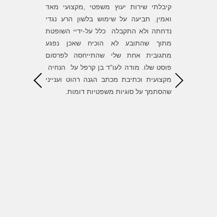
ה גילה
קיבלתי שירות יעוץ משפטי ,מקצועי מאד
פניתי לב
שלו ואת
ואמין. תביעה על שימוש בלשון הרע נגדי
לגלות מש
שעל אלה
נדחתה ולא התקבלה כלל על-ידיי השופטת
של בן סי
 הנוראה
מתוך שהתובע לא הוכיח שאכן נפגע
השגת המט
את חוסר
מתגובית אחת שלי שהתייחסה לפרסום
הדרך. ש
את עצמו
פוסט שלו. מודה לעו"ד בן קרפל על הנחיה
הגונים ומ
ת לעו״ד
מקצועית וכתיבת מכתב הגנה רהוט וענייני
, העצות
שהסתמך על סוגיות משפטיות דומות.
ל התיק
י לסמוך
אורך כל
דה רבה