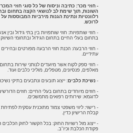
-
חוזי מכר:
כתיבה וניסוח של כל סוגי חוזי המכר
השונות, תוך שימת לב לנושאי הקצה בתחום ובה
רלוונטיות ונתינת הגנות מירביות המבוססות על נ
לרוכש.
- חוזי שותפויות: חוזי שותפויות בין בתי גידול ובי
בתחום בעלי החיים בתחום הגידול ובתחומי השיווק 
- חוזי הרבעה: הכנת חוזי הרבעה מפורטים ובהירים
עתידיים.
- חוזי ספק לקוח אשר מיועדים לנותני שירות בתחום ב
מאלפים, פנסיונים, מטפלים, מוליכי כלבים ועוד.
-
נשיכת כלבים
: ייצוג תובעים ונתבעים בתיקי נשיכ
- חוזים מיוחדים בתחום בעלי החיים: חוזים הדורשי
לדוגמא: שירותים רפואים מתמשכים.
- רישוי: ליווי משפטי צמוד מתוכנית עסקית לפתיחת 
קבלת הרישיון כדין.
as
sharon
- ייצוג מול רשויות החוק: בכל הקשור לחוק הכלבים ה
פקודת הכלבת וכיו"ב.
בעקבות מחלוקת שלא הצלחתי לפתור בדרכי
עו״ד בן קרפל, 