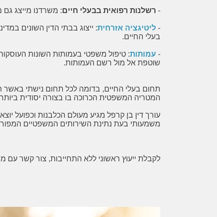
נועם, נזקקתי לעצה משפטית. מצאתי ברשת
אבל לפני הכל- ב
-
רשלנות רפואית בבעלי חיים
: משרדנו מייצג גם מ
את דף ההסבר המקצועי והרהוט של עו"ד בן
לקבל ייעוץ מקצ
-
ליטיגציה אזרחית
: ייצוג בבתי הדין השונים במדי
קרפל, ושלחתי לו דוא"ל. עורך הדין ענה לי
ההליך והדרך שעלי
בעלי החיים.
כעבור זמן קצר, ביקש ממני את הפרטים
בצורה מקצועית ונ
-
עמותות
: טיפול משפטי בעמותות השונות העוסקות
הנחוצים, נתן לי עצה והסביר לי את
הדרך. הישירות ו
שוטפת אל מול רשם העמותות.
האפשרויות העומדות לפני. את כל זה עשה
המקצוענות והז
בחביבות רבה ואף הביע אהדה ותמיכה, ובכך
היממה, הפתיעו 
תחום בעלי החיים, בדומה לכל תחום נישתי באשר ה
עזר לי מאוד באותה שעה של תסכול. בזכות
תודה רבה!
המטריה המשפטית הכרוכה בו בצורה יסודית ביותר.
עצתו הטובה, פניתי שוב אל הצד השני,
עורך דין בן קרפל מגיע מעולם הכלבנות וכפועל יוצא
ולשמחתי הצלחנו להגיע להבנה בלי להזדקק
משמעותי בעת נתינת השירותים המשפטיים המפורט
להליכים נוספים. אין לי אלא להודות לו מקרב
לב על הסיוע האדיב, היעיל והמקצועי.
לקבלת ייעוץ ראשוני ללא התחייבות, צור קשר עם מ