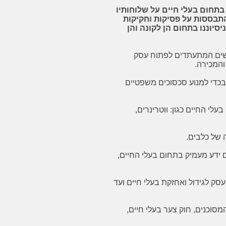
 בתחום בעלי חיים על שלוחותיו
תבססות על פסיקות וחקיקות
יסיוננו בתחום הן לקונה והן
ן אנשים המתעתדים לפתוח עסק
והמכירה.
 בכדי למנוע סכסוכים משפטיים
עלי החיים כגון: ווטרינרים,
ה של כלבים.
ם ידע מעמיק בתחום בעלי החיים,
עסק לגידול ואחזקת בעלי חיים ועד
Yael D
Lee Mathi
מסוכנים, חוק צער בעלי חיים,
מקצוען מהמעלה הראשונה,
כל מי שהיה פעם בסיטואציה בה גיל