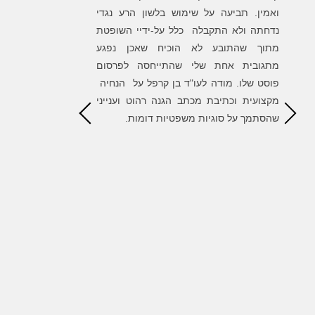
ת
ואמין. תביעה על שימוש בלשון הרע נגדי
לגלות משרד מקצ
ה
נדחתה ולא התקבלה כלל על-ידיי השופטת
של בן סייע לי 
ה
מתוך שהתובע לא הוכיח שאכן נפגע
השגת המטרות והס
ר
מתגובית אחת שלי שהתייחסה לפרסום
הדרך. שמחתי ל
ו
פוסט שלו. מודה לעו"ד בן קרפל על הנחיה
הגונים ומאוד מק
ד
מקצועית וכתיבת מכתב הגנה רהוט וענייני
ת
שהסתמך על סוגיות משפטיות דומות.
ק
ך
ל
ה