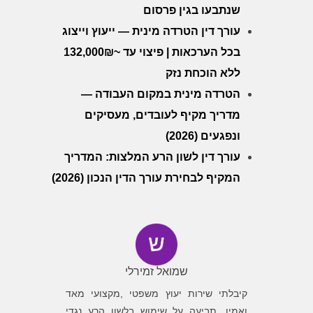
שנתבעו בגין פרסום
עורך דין הטרדה מינית — ייעוץ וייצוג
בכל הערכאות | פיצוי עד ~132,000₪
ללא הוכחת נזק
הטרדה מינית במקום העבודה —
מדריך מקיף לעובדים, מעסיקים
ונפגעים (2026)
עורך דין לשון הרע המלצות: המדריך
המקיף לבחירת עורך הדין הנכון (2026)
שמואל זמירלי
ה גילה
קיבלתי שירות יעוץ משפטי ,מקצועי מאד
פניתי לב
שלו ואת
ואמין. תביעה על שימוש בלשון הרע נגדי
לגלות מש