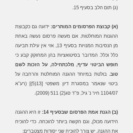
(ג) תום הלב בסעיף 15.
(א) קבוצת הפרסומים המותרים:
ידועה גם כקבוצת
ההגנות המוחלטות. אם מעשה פרסום נעשה באחת
מן הנסיבות המנויות בסעיף 13, אזי אין עילת תביעה
כלל וכלל. המדובר בסיטואציות בהן המחוקק קבע כי
חופש הביטוי עדיף, מלכתחילה, על הזכות לשם
טוב
. בולטת במיוחד ההגנה המוחלטת והרחבה על
ביטוי שנאמר במסגרת דיון משפטי [13(5)] (רע"א
1104/07 חיר נ' גיל, פ"ד סג(2) 511 (2009).
(ב) הגנת אמת הפרסום שבסעיף 14:
זו היא ההגנה
הידועה מכולן, וגם הקשה ביותר להוכחה. כדי להוכיח
את ההגנה, יש צורך להוכיח שני יסודות מצטברים: