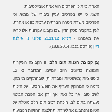
האחד, כי תוכן הפרסום הוא אמת אובייקטיבית;
השני, כי יש בפרסום עניין ציבורי של ממש, וכי
הפרסום משרת מטרה חברתית ערכית כזו או אחרת.
לעין בתקציר פסק הדין שבו נקבעו עקרונות אלו קראו
את מאמרנו -
דנ"א 2121/12 פלוני נ' אילנה
דיין
(פורסם בנבו, 18.8.2014).
(ג) קבוצת הגנות תום הלב:
זו הקבוצה העיקרית
והנפוצה בדיונים היום יומיים. המדובר ב- 12
סיטואציות (משפטיות ועובדתיות) שבהתקיים מי מהן,
נדמה כי המחוקק העדיף את חופש הביטוי על הזכות
לשם טוב. אך כל זאת, אך ורק אם הפצת הביטוי
נעשתה בתום לב. הוכחת רכיב תום הלב מוטלת על
הטוען (הנתבע) אך לעזרתו תחלצנה החזקות הקבועות