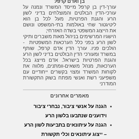
בן ואדם קרפל
עורך-דין בן קרפל מייסד המשרד ונמנה על
עורכי-הדין הבולטים והמוצלחים בדיני לשון
הרע והגנת הפרטיות. מעל לכל בן הוא
ליטיגטור שחי באולמות בתי-המשפט ונושם
את הייצוג המשפטי בשדה האזרחי;
הישגיו המרשימים בניהול מאות משברים ותיקי
לשון הרע בפני כלל הערכאות המשפטיות -
הולכים פניו. עורך הדין אדם קרפל, שותף
במשרד ומעורכי הדין הבולטים בדיני לשון הרע
והגנת הפרטיות בישראל. אדם מייצג בכל
הערכאות, מנהל משאים-וומתנים, מלווה את
לקוחות המשרד ומצוי בקשרים ייחודיים עם
משפיעני רשת ואנשי מפתח בשוק התקשורת
המודרני
מאמרים אחרונים
הגנה על אנשי ציבור, נבחרי ציבור
וידוענים שנתבעו בלשון הרע
הגנה על עיתונאים בתביעות לשון הרע
– ייצוג עיתונאים וכלי תקשורת