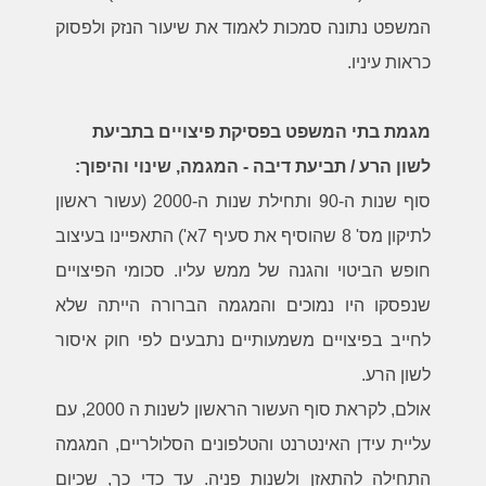
המשפט נתונה סמכות לאמוד את שיעור הנזק ולפסוק
כראות עיניו.
מגמת בתי המשפט בפסיקת פיצויים בתביעת
לשון הרע / תביעת דיבה - המגמה, שינוי והיפוך:
סוף שנות ה-90 ותחילת שנות ה-2000 (עשור ראשון
לתיקון מס' 8 שהוסיף את סעיף 7א') התאפיינו בעיצוב
חופש הביטוי והגנה של ממש עליו. סכומי הפיצויים
שנפסקו היו נמוכים והמגמה הברורה הייתה שלא
לחייב בפיצויים משמעותיים נתבעים לפי חוק איסור
לשון הרע.
אולם, לקראת סוף העשור הראשון לשנות ה 2000, עם
עליית עידן האינטרנט והטלפונים הסלולריים, המגמה
התחילה להתאזן ולשנות פניה. עד כדי כך, שכיום