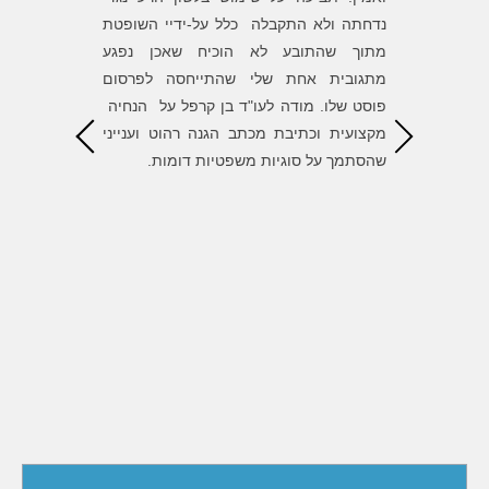
שעל אלה
נדחתה ולא התקבלה כלל על-ידיי השופטת
של בן סי
 הנוראה
מתוך שהתובע לא הוכיח שאכן נפגע
השגת המט
את חוסר
מתגובית אחת שלי שהתייחסה לפרסום
הדרך. ש
את עצמו
פוסט שלו. מודה לעו"ד בן קרפל על הנחיה
הגונים ומ
ת לעו״ד
מקצועית וכתיבת מכתב הגנה רהוט וענייני
, העצות
שהסתמך על סוגיות משפטיות דומות.
ל התיק
י לסמוך
אורך כל
דה רבה