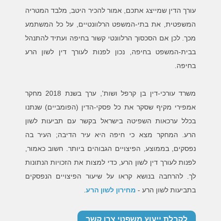
עורך הדין שמייצג אתכם, אמור להכיר היטב, מלבד המטריה
המשפטית, את בתי-המשפט הרלוונטיים, על כל המשתמע
מכך. לכן אם הסכסוך הרלוונטי קשור בחיפה ועתיד להתנהל
בבית-המשפט בחיפה, נכון לפנות לעורך דין לשון הרע
בחיפה.
משרד עורכי-דין בן קרפל ושות', ערך בשנת 2018 מחקר
אמפירי מקיף שסקר את כל פסקי-הדין (הפומביים) שנתנו
בכלל ערכאות השפיטה בישראל בקשר עם תביעות לשון
הרע. המחקר מצא כי חיפה היא עיר הדיבה; העיר בה
נפסקים, בממוצע, הפיצויים הגבוהים ביותר. חשוב כאמור,
לפנות לעורך דין לשון הרע, כדי למצות את הזכויות הנתונות
לך. להרחבה בנושא קראו על שיעור הפיצויים הנפסקים
בתביעות לשון הרע -
מחירון לשון הרע
.
לקבלת ייעוץ משפטי צרו קשר