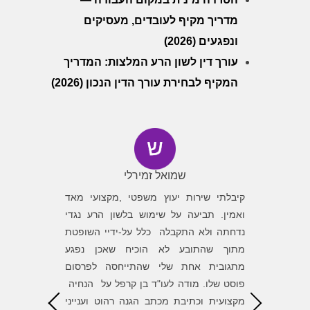
מדריך מקיף לעובדים, מעסיקים
ונפגעים (2026)
עורך דין לשון הרע המלצות: המדריך
המקיף לבחירת עורך הדין הנכון (2026)
שמואל זמירלי
ה גילה
קיבלתי שירות יעוץ משפטי ,מקצועי מאד
פניתי לב
שלו ואת
ואמין. תביעה על שימוש בלשון הרע נגדי
לגלות מש
שעל אלה
נדחתה ולא התקבלה כלל על-ידיי השופטת
של בן סי
 הנוראה
מתוך שהתובע לא הוכיח שאכן נפגע
השגת המט
את חוסר
מתגובית אחת שלי שהתייחסה לפרסום
הדרך. ש
את עצמו
פוסט שלו. מודה לעו"ד בן קרפל על הנחיה
הגונים ומ
ת לעו״ד
מקצועית וכתיבת מכתב הגנה רהוט וענייני