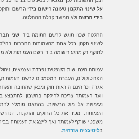
ובכן התשובות לכך נמצאות בסעיפים 11 עד 13 לחוק העמותות, שם נקבע כי
על שינוי התקנון טעונה רישום בידי הרשם
ותוקפ
בידי הרשם
ולא ממועד קבלת ההחלטה.
החלטה שכזו תוגש לרשם חתומה בידי
שני חברי
לשינוי תקנון בכל אחת מהעמותות החברות בהי"
לתוקף רק מרגע רישומה בידי רשם העמותות ולא מ
עמותה הינה ישות משפטית נפרדת ועצמאית, ניהולה
הפרוטוקולים, העברת המסמכים לרשם העמותות, ה
אגרה וכו' הינם הוראות חוק ומכאן שהחובה והאח
וועד העמותה צריכה להילקח בחשבון ולהתבצע בא
נעימויות אל מול הרשויות. בהתאם מומלץ להתי
העמותות ומכיר את כל החוקים והתקנות הנדרש
משפטי שותף לעמותה ואף לייצג את העמותה בבי
ב
ליטיגציה אזרחית
.