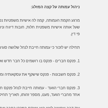
ניהול עמותה על קצה המזלג:
מרגע הקמת העמותה, קמה לה אישיות משפטיות נפר
שעל אותה אישיות משפטית חלות, חובות דיווח וניה
as
sharon
פי דין.
בעקבות מחלוקת שלא הצלחתי לפתור בדרכי
עו״ד בן קרפל, 
נועם, נזקקתי לעצה משפטית. מצאתי ברשת
אבל לפני הכל- ב
תחילה יש לזכור כי עמותה חייבת לנהל שלושה סוגי
את דף ההסבר המקצועי והרהוט של עו"ד בן
לקבל ייעוץ מקצ
קרפל, ושלחתי לו דוא"ל. עורך הדין ענה לי
ההליך והדרך שעלי
1. פנקס חברים - פנקס בו רושמים כל חבר חדש ואת פרטיו.
כעבור זמן קצר, ביקש ממני את הפרטים
בצורה מקצועית ונ
הנחוצים, נתן לי עצה והסביר לי את
הדרך. הישירות ו
2. פנקס חשבונות - פנקס שישקף את עסקאותיה ומצבה הכספי של החברה.
האפשרויות העומדות לפני. את כל זה עשה
המקצוענות והז
בחביבות רבה ואף הביע אהדה ותמיכה, ובכך
היממה, הפתיעו 
עזר לי מאוד באותה שעה של תסכול. בזכות
תודה רבה!
3. פנקס חברי הוועד - עמותה חייבת לנהל פנקס ח
עצתו הטובה, פניתי שוב אל הצד השני,
אחד מחברי הוועד, מענו, מספר זהותו, תאריך תחיל
ולשמחתי הצלחנו להגיע להבנה בלי להזדקק
להליכים נוספים. אין לי אלא להודות לו מקרב