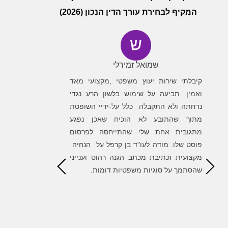
המקיף לבחירת עורך הדין הנכון (2026)
שמואל זמירלי
עיד
ה
קיבלתי שירות יעוץ משפטי ,מקצועי מאד
פניתי לבן קרפל
ת
ואמין. תביעה על שימוש בלשון הרע נגדי
לגלות משרד מקצ
ה
נדחתה ולא התקבלה כלל על-ידיי השופטת
של בן סייע לי 
ה
מתוך שהתובע לא הוכיח שאכן נפגע
השגת המטרות והס
ר
מתגובית אחת שלי שהתייחסה לפרסום
הדרך. שמחתי ל
ו
פוסט שלו. מודה לעו"ד בן קרפל על הנחיה
הגונים ומאוד מק
ד
מקצועית וכתיבת מכתב הגנה רהוט וענייני
ת
שהסתמך על סוגיות משפטיות דומות.
ק
ך
ל
ה