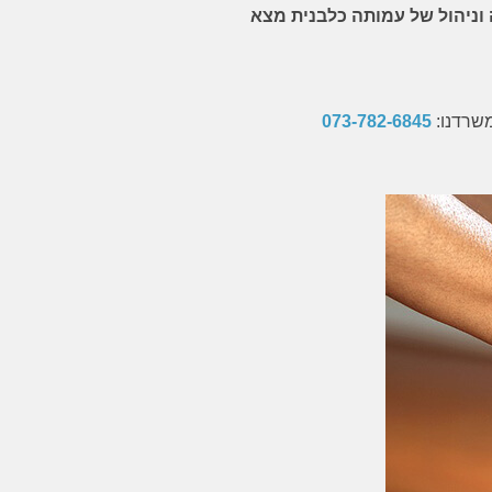
 וניהול של עמותה כלבנית מצא
ן אדם. התקשרתי לבן כדי
שהכפישו את שמו, את המקצועיות שלו וא
ועי, תוך דקות הוסבר לי
יושרו על לא עוול בכפו, ביחוד כשעל אל
נו לעבור. בן ליווה אותי
נשענת פרנסתו, מכיר את ההרגשה הנורא
תן ביטחון ושקט לאורך כל
של הקרקע הנשמטת מתחת לרגליו ואת חוס
משרדנו:
073-782-6845
היושרה, השקט והאדיבות,
האונים המתלווה לכך. למי שמוצא את עצמ
מינות, לאורך כל שעות
במצב כזה אני ממליצה בחום לפנות לעו״
אותי בכל פעם מחדש. בן,
בן קרפל. המקצועיות שלו, הנסיון, העצו
החכמות, הניהול השקט והחלק של התי
ומעל הכל הידיעה שיש לי על מי לסמו
אפשרו לי להמשיך בשגרת יומי לאורך כ
המשפט עד לתוצאה המוצלחת. תודה רב
לך בן!