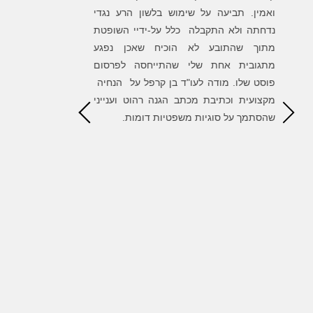
ת
ואמין. תביעה על שימוש בלשון הרע נגדי
לגלות משרד מקצ
ה
נדחתה ולא התקבלה כלל על-ידיי השופטת
של בן סייע לי 
ה
מתוך שהתובע לא הוכיח שאכן נפגע
השגת המטרות והס
ר
מתגובית אחת שלי שהתייחסה לפרסום
הדרך. שמחתי ל
ו
פוסט שלו. מודה לעו"ד בן קרפל על הנחיה
הגונים ומאוד מק
ד
מקצועית וכתיבת מכתב הגנה רהוט וענייני
ת
שהסתמך על סוגיות משפטיות דומות.
ק
ך
ל
ה