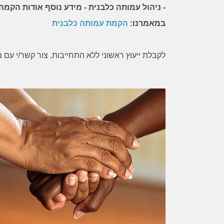
- ניהול עמותה כלבנית - מידע נוסף אודות הקמה
נועם, נזקקתי לעצה משפטית. מצאתי ברשת
אבל לפני הכל- ב
את דף ההסבר המקצועי והרהוט של עו"ד בן
לקבל ייעוץ מקצ
במאמרנו:
הקמת עמותה כלבנית
קרפל, ושלחתי לו דוא"ל. עורך הדין ענה לי
ההליך והדרך שעלי
כעבור זמן קצר, ביקש ממני את הפרטים
בצורה מקצועית ונ
לקבלת ייעוץ ראשוני ללא התחייבות, צור קשר/י עם 
הנחוצים, נתן לי עצה והסביר לי את
הדרך. הישירות ו
האפשרויות העומדות לפני. את כל זה עשה
המקצוענות והז
בחביבות רבה ואף הביע אהדה ותמיכה, ובכך
היממה, הפתיעו 
עזר לי מאוד באותה שעה של תסכול. בזכות
תודה רבה!
עצתו הטובה, פניתי שוב אל הצד השני,
ולשמחתי הצלחנו להגיע להבנה בלי להזדקק
להליכים נוספים. אין לי אלא להודות לו מקרב
לב על הסיוע האדיב, היעיל והמקצועי.