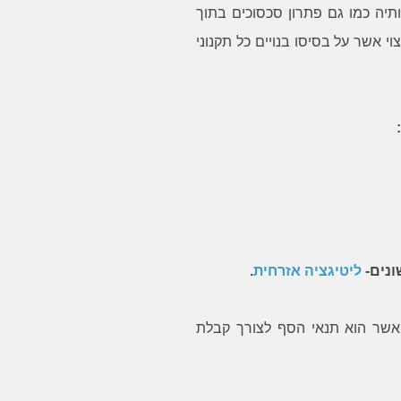
תיה כמו גם פתרון סכסוכים בתוך
י אשר על בסיסו בנויים כל תקנוני
ונים-
ליטיגציה אזרחית
.
" אשר הוא תנאי הסף לצורך קבלת
Yael D
Lee Mathi
מקצוען מהמעלה הראשונה,
כל מי שהיה פעם בסיטואציה בה גיל