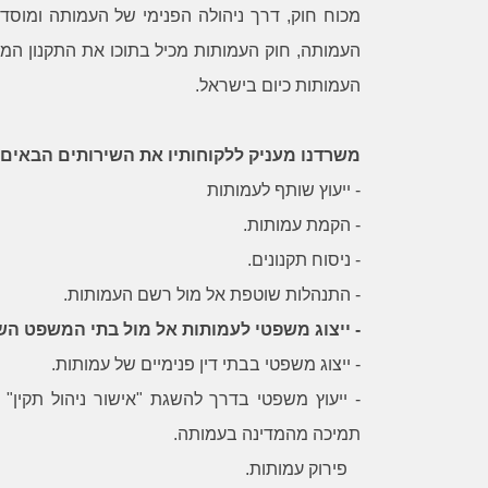
מכוח חוק, דרך ניהולה הפנימי של העמותה ומוסדו
העמותה, חוק העמותות מכיל בתוכו את התקנון המצו
העמותות כיום בישראל.
משרדנו מעניק ללקוחותיו את השירותים הבאים:
- ייעוץ שותף לעמותות
- הקמת עמותות.
- ניסוח תקנונים.
- התנהלות שוטפת אל מול רשם העמותות.
- ייצוג משפטי לעמותות אל מול בתי המשפט הש
- ייצוג משפטי בבתי דין פנימיים של עמותות.
- ייעוץ משפטי בדרך להשגת "אישור ניהול תקין
תמיכה מהמדינה בעמותה.
as
sharon
פירוק עמותות.
בעקבות מחלוקת שלא הצלחתי לפתור בדרכי
עו״ד בן קרפל, 