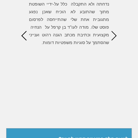
שעל אלה
נדחתה ולא התקבלה כלל על-ידיי השופטת
של בן סי
 הנוראה
מתוך שהתובע לא הוכיח שאכן נפגע
השגת המט
את חוסר
מתגובית אחת שלי שהתייחסה לפרסום
הדרך. ש
את עצמו
פוסט שלו. מודה לעו"ד בן קרפל על הנחיה
הגונים ומ
ת לעו״ד
מקצועית וכתיבת מכתב הגנה רהוט וענייני
, העצות
שהסתמך על סוגיות משפטיות דומות.
ל התיק
י לסמוך
אורך כל
דה רבה