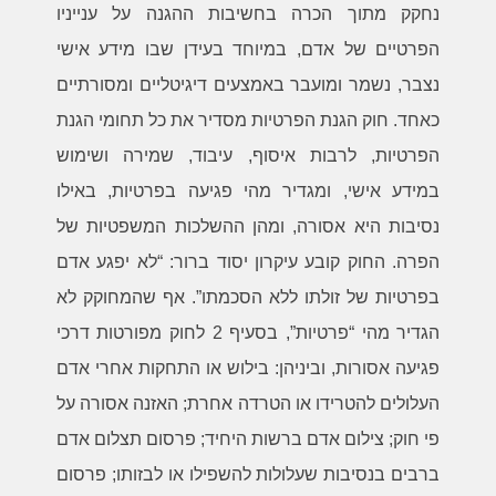
נחקק מתוך הכרה בחשיבות ההגנה על ענייניו
הפרטיים של אדם, במיוחד בעידן שבו מידע אישי
נצבר, נשמר ומועבר באמצעים דיגיטליים ומסורתיים
כאחד. חוק הגנת הפרטיות מסדיר את כל תחומי הגנת
הפרטיות, לרבות איסוף, עיבוד, שמירה ושימוש
במידע אישי, ומגדיר מהי פגיעה בפרטיות, באילו
נסיבות היא אסורה, ומהן ההשלכות המשפטיות של
הפרה. החוק קובע עיקרון יסוד ברור: “לא יפגע אדם
בפרטיות של זולתו ללא הסכמתו”. אף שהמחוקק לא
הגדיר מהי “פרטיות”, בסעיף 2 לחוק מפורטות דרכי
פגיעה אסורות, וביניהן: בילוש או התחקות אחרי אדם
העלולים להטרידו או הטרדה אחרת; האזנה אסורה על
פי חוק; צילום אדם ברשות היחיד; פרסום תצלום אדם
ברבים בנסיבות שעלולות להשפילו או לבזותו; פרסום