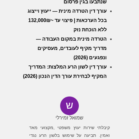
שנתבעו בגין פרסום
עורך דין הטרדה מינית — ייעוץ וייצוג
בכל הערכאות | פיצוי עד ~132,000₪
ללא הוכחת נזק
הטרדה מינית במקום העבודה —
מדריך מקיף לעובדים, מעסיקים
ונפגעים (2026)
עורך דין לשון הרע המלצות: המדריך
המקיף לבחירת עורך הדין הנכון (2026)
שמואל זמירלי
ה גילה
קיבלתי שירות יעוץ משפטי ,מקצועי מאד
פניתי לב
שלו ואת
ואמין. תביעה על שימוש בלשון הרע נגדי
לגלות מש