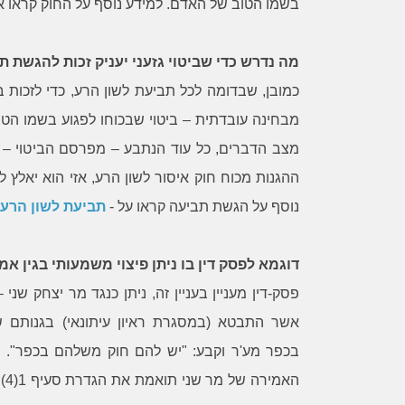
בשמו הטוב של האדם. למידע נוסף על החוק קראו 
מה נדרש כדי שביטוי גזעני יעניק זכות להגשת ת
כמובן, שבדומה לכל תביעת לשון הרע, כדי לזכות ב
as
sharon
מבחינה עובדתית – ביטוי שבכוחו לפגוע בשמו הטו
בעקבות מחלוקת שלא הצלחתי לפתור בדרכי
עו״ד בן קרפל, 
מצב הדברים, כל עוד הנתבע – מפרסם הביטוי – 
נועם, נזקקתי לעצה משפטית. מצאתי ברשת
אבל לפני הכל- ב
ההגנות מכוח חוק איסור לשון הרע, אזי הוא יאלץ 
את דף ההסבר המקצועי והרהוט של עו"ד בן
לקבל ייעוץ מקצ
נוסף על הגשת תביעה קראו על -
תביעת לשון הרע
קרפל, ושלחתי לו דוא"ל. עורך הדין ענה לי
ההליך והדרך שעלי
כעבור זמן קצר, ביקש ממני את הפרטים
בצורה מקצועית ונ
הנחוצים, נתן לי עצה והסביר לי את
הדרך. הישירות ו
דוגמא לפסק דין בו ניתן פיצוי משמעותי בגין אמי
האפשרויות העומדות לפני. את כל זה עשה
המקצוענות והז
פסק-דין מעניין בעניין זה, ניתן כנגד מר יצחק שני
בחביבות רבה ואף הביע אהדה ותמיכה, ובכך
היממה, הפתיעו 
אשר התבטא (במסגרת ראיון עיתונאי) בגנותם ש
עזר לי מאוד באותה שעה של תסכול. בזכות
תודה רבה!
עצתו הטובה, פניתי שוב אל הצד השני,
בכפר מע'ר וקבע: "יש להם חוק משלהם בכפר". 
ולשמחתי הצלחנו להגיע להבנה בלי להזדקק
להליכים נוספים. אין לי אלא להודות לו מקרב