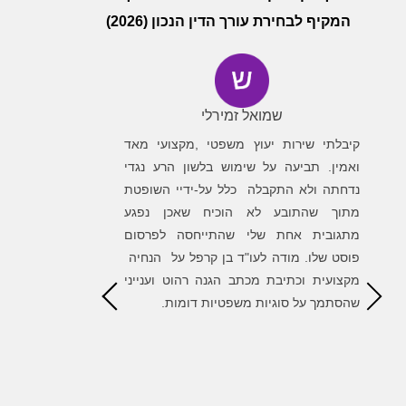
המקיף לבחירת עורך הדין הנכון (2026)
שמואל זמירלי
עיד
ה
קיבלתי שירות יעוץ משפטי ,מקצועי מאד
פניתי לבן קרפל
ת
ואמין. תביעה על שימוש בלשון הרע נגדי
לגלות משרד מקצ
ה
נדחתה ולא התקבלה כלל על-ידיי השופטת
של בן סייע לי 
ה
מתוך שהתובע לא הוכיח שאכן נפגע
השגת המטרות והס
ר
מתגובית אחת שלי שהתייחסה לפרסום
הדרך. שמחתי ל
ו
פוסט שלו. מודה לעו"ד בן קרפל על הנחיה
הגונים ומאוד מק
ד
מקצועית וכתיבת מכתב הגנה רהוט וענייני
ת
שהסתמך על סוגיות משפטיות דומות.
ק
ך
ל
ה