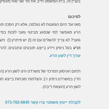
בעניין זה, בית-המשפט חייב את מר שני ואת מעסיקתו בתשלו
לב על הסיוע האדיב, היעיל והמקצועי.
לסיכום
מאז ועד היום הגזענות לא נעלמה, אלא רק הפכה פוגענ
הרע מאפשר למי שנפגע מביטוי גזעני לזכות בפיצ
גזעני? לא צריך להשלים עם זה (!) יש פיתרון (!) ח
הרע
בעל ניסיון ויידע בייצוג תובעים ונתבעים. ל
עורך דין לשון הרע
.
תחום העיסוק המרכזי של משרדנו הינו לשון הרע (הו
הדין במשרדנו ניסיון רב והצלחות מוכחות בייצוג 
לשון הרע (הוצאת דיבה) .
לקבלת ייעוץ משפטי צרו קשר
073-782-6845