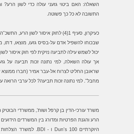
השאלה: האם ביטוי גזעני עולה כדי לשון הרע? ומ
התשובה לא כל כך פשוטה.
שבכוחו להשפיל אדם על-בסיס גזעו, מוצאו, דתו, מינ
יכול לשמש עילה לתביעה נזיקית לפי חוק איסור לשון
אך עולה השאלה, למי נתונה זכות תביעה על גזע
שראובן החליט לצרוח אל-עבר אמיר (חברו ממוצא ער
מחבל". למי נתונה זכות תביעה? לכל ערבי הרואה ע
משרד עורכי-הדין בן קרפל ושות', ממשרדי הבוטיק הי
הרע והגנת הפרטיות ומדורג בין המשרדים הידועים 
היוקרתיים Dun’s 100 ו - I