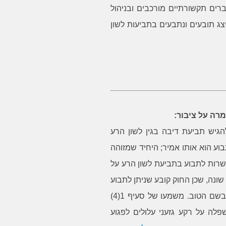
רים תקשורתיים מורכבים ובניהול
ג תובעים ונתבעים בתביעות לשון
רה על ציבור:
ן להגיש תביעת דיבה בגין לשון הרע
בוע הוא אותו אמיר; היחיד שמזוהה
פשרות לתבוע בתביעת לשון הרע על
 שונה, שכן החוק קובע שניתן לתבוע
בגין כל ביטוי שיש בו פוטנציאל פגיעה אובייקטיבי בשם הטוב. משמעו של סעיף 1(4)
פלה על רקע גזעני עלולים לפגוע