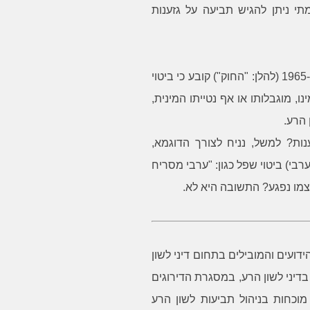
תי ניתן להגיש תביעה על גזענות
כעיקרון, סעיף 1(4) לחוק איסור לשון הרע, התשכ"ה-1965 (להלן: "החוק") קובע כי ביטוי
ו, מוגבלותו או אף נטייתו המינית,
 הרע.
נות? למשל, נניח לצורך הדוגמא,
בי) ביטוי שפל כגון: "ערבי מסריח
צמו נפגע? התשובה היא לא.
דועים והמובילים בתחום דיני לשון
בדיני לשון הרע, במסגרת הדירוגים
BD. למשרד הצלחות מוכחות בניהול תביעות לשון הרע