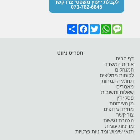
לקבלת ייעוץ משפטי צרו קשר
073-782-6845
Share
Facebook
Twitter
WhatsApp
Message
תפריט ניווט
דף הבית
אודות המשרד
המנהלים
לקוחות ממליצים
תחומי התמחות
מאמרים
שאלות ותשובות
פסקי דין
מן העיתונות
מחירון גידופים
צור קשר
הצהרת נגישות
מדיניות עוגיות
תנאי שימוש ומדיניות פרטיות