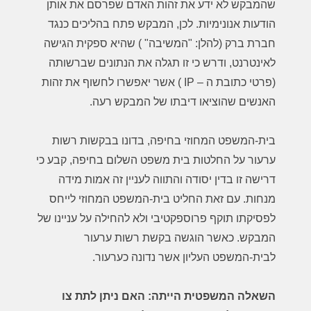
שהמבקש לא ידע את זהות האדם שפרסם את אותן
הודעות אנונימיות. לכן, המבקש פתח בהליכים כנגד
חברת ברק (להלן: "המשיבה" ) שהיא ספקית הגישה
לאינטרנט, ודרש כי זו תגלה את הנתונים שברשותה
(פרטי כתובת ה – IP ) אשר יאפשרו לחשוף את זהות
האנשים שהוציאו דיבתו של המבקש רעה.
בית-המשפט המחוזי בחיפה, בדונו בבקשות רשות
ערעור על החלטות בית משפט השלום בחיפה, קבע כי
דרישה זו בדין יסודה והתווה לעניין זה אמות מידה
מנחות. עם זאת החליט בית-המשפט המחוזי לייחס
לפסיקתו תוקף פרוספקטיבי ולא להחילה על עניינו של
המבקש. כאשר הוגשה בקשת רשות ערעור
לבית-המשפט העליון אשר נדונה כערעור.
השאלה המשפטית הייתה: האם ניתן לתת צו