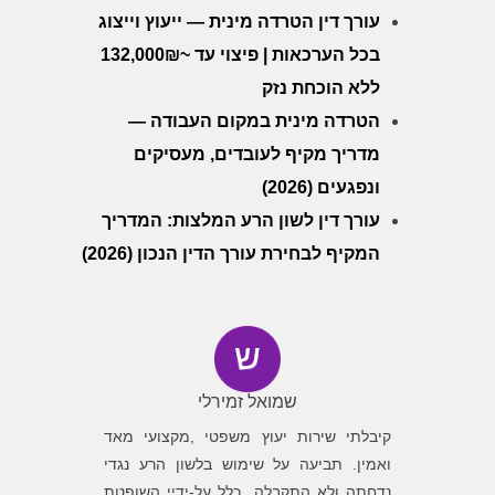
עורך דין הטרדה מינית — ייעוץ וייצוג
בכל הערכאות | פיצוי עד ~132,000₪
ללא הוכחת נזק
הטרדה מינית במקום העבודה —
מדריך מקיף לעובדים, מעסיקים
ונפגעים (2026)
עורך דין לשון הרע המלצות: המדריך
המקיף לבחירת עורך הדין הנכון (2026)
שמואל זמירלי
ה גילה
קיבלתי שירות יעוץ משפטי ,מקצועי מאד
פניתי לב
שלו ואת
ואמין. תביעה על שימוש בלשון הרע נגדי
לגלות מש
שעל אלה
נדחתה ולא התקבלה כלל על-ידיי השופטת
של בן סי