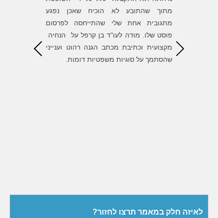
 הנוראה
מתוך שהתובע לא הוכיח שאכן נפגע
השגת המט
את חוסר
מתגובית אחת שלי שהתייחסה לפרסום
הדרך. ש
את עצמו
פוסט שלו. מודה לעו"ד בן קרפל על הנחיה
הגונים ומ
ת לעו״ד
מקצועית וכתיבת מכתב הגנה רהוט וענייני
, העצות
שהסתמך על סוגיות משפטיות דומות.
ל התיק
י לסמוך
אורך כל
דה רבה
לאיזה חלק במאמר תרצו לחזור?