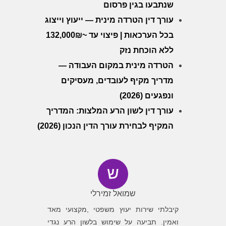
שנתבעו בגין פרסום
עורך דין הטרדה מינית — ייעוץ וייצוג
בכל הערכאות | פיצוי עד ~132,000₪
ללא הוכחת נזק
הטרדה מינית במקום העבודה —
מדריך מקיף לעובדים, מעסיקים
ונפגעים (2026)
עורך דין לשון הרע המלצות: המדריך
המקיף לבחירת עורך הדין הנכון (2026)
שמואל זמירלי
ה גילה
קיבלתי שירות יעוץ משפטי ,מקצועי מאד
פניתי לב
שלו ואת
ואמין. תביעה על שימוש בלשון הרע נגדי
לגלות מש