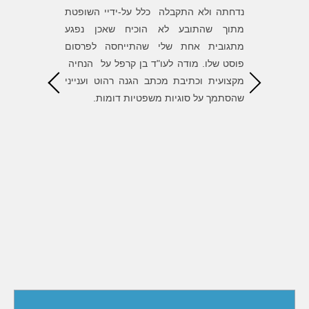
שעל אלה
נדחתה ולא התקבלה כלל על-ידיי השופטת
של בן סי
 הנוראה
מתוך שהתובע לא הוכיח שאכן נפגע
השגת המט
את חוסר
מתגובית אחת שלי שהתייחסה לפרסום
הדרך. ש
את עצמו
פוסט שלו. מודה לעו"ד בן קרפל על הנחיה
הגונים ומ
ת לעו״ד
מקצועית וכתיבת מכתב הגנה רהוט וענייני
, העצות
שהסתמך על סוגיות משפטיות דומות.
ל התיק
י לסמוך
אורך כל
דה רבה