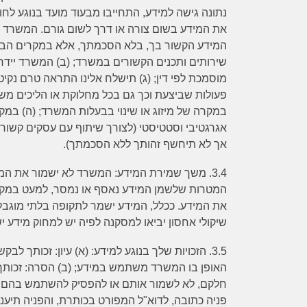
נתונה גישה למידע, התחייבו מבעוד מועד בנוגע לח
את המידע בשום צורה או דרך לשום גורם. המשרד ל
המידע הקשור בך, בלא הסכמתך, אלא במקרים הבאי
שירותים ותכנים הקשורים במשרד; (ב) המשרד יידרש
מוסמכת לפי דין; (ג) תישלח אלינו התראה טרם נקיטת
פעולות שביצעת וכך גם בכל מחלוקת או הליכים משפ
במקרה של מיזוג או שינוי בבעלות המשרד; (ה) במק
אגרגטיבי וסטטיסטי (לצורך שיתוף עם עסקים קשורים,
אך לא תיחשף זהותך ללא הסכמתך).
3.4.
משך שמירת המידע
: המשרד לא ישמור את המ
המטרות שלשמן המידע נאסף או נמסר, למעט במקר
את המידע. ככלל, המידע ישמר לתקופה בלתי מוגב
שיקולי אחסון יביאו למסקנה לפיה יש למחוק מידע יש
3.5.
הזכויות שלך בנוגע למידע
: (א) עיון: זכותך לבק
האופן בו המשרד משתמש במידע; (ב) הסרה: זכותך
חלקם, לא לשמור אותם או להפסיק להשתמש בהם. פנ