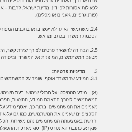
צורה או דרך, מאתרים או פלטפורמות המכילים תכני
לפעולות אסורות לפי דיני מדינת ישראל; לרבות – אך
(פורנוגרפיים, גזעניים או מפלים).
2.4.
משתמשי האתר לא יעשו בו או בתכנים המפורס
הסכמת המשרד בכתב ומראש.
2.5.
הבחירה להשאיר פרטים לצורך יצירת קשר, ה
מטעם המשתמשים, המופנית אל המשרד, וביסודה רצ
3.
מדיניות פרטיות:
3.1.
המידע שהמשרד אוסף ושומר על המשתמשים ב
(א)
מידע סטטיסטי על הרגלי שימוש:
בעת השימוש 
המשתמשים לצורך התאמת המידע, ההצעות, הפרסו
מעניינים את המשתמשים. בתוך-כך, יאסף מידע על 
הספציפיים שעניינו את המשתמשים, כמו גם על-אודו
והרשת באמצעותה המשתמשים נהנו משירותי הפלטפ
שנקרא, כתובת האינטרט (
IP
), סוג מערכות ההפעלה