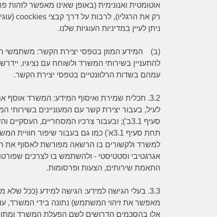
אוטומטית ואנונימית (באופן שאינו מאפשר לזהות 
רק את הרגליו), לרבות על דרך קבצי
coockies
(עוגי
ניתן לעיין במדיניות העוגיות שלנו.
(ב)
המידע המוזן בטפסי יצירת הקשר:
משתמשי האת
להתעניין בשירותי המשרד ולשוחח עם נציגיו, יידר
עמהם בשדות הרלוונטיים בטפסי יצירת הקשר.
3.2.
תכלית שמירת ואיסוף המידע:
לעיל, בעבור יצירת קשר עם המעוניינים בשירותי ה
סעיף 3.1ב'); ובעבור צרכיו המסחריים, העסקיים
תחת סעיף 3.1א') כמו גם בעבור שיפור חו
למשרד ולקשורים בו הרשאה מפורשת לאסוף את המי
אגרגטיבי וסטטיסטי - ולהשתמש בו לצרכים שפורטו
התאמת שירותים, הצעות ופרסומות.
3.3.
בעלי הגישה למידע
: הגישה למידע (ככל שלא מ
מאפשר את זיהוי המשתמש) נתונה בידי המשרד, עובד
אלו בהסכמים הדרושים לשם הפעלת המשרד ומתן ה