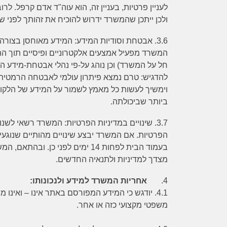
לעניין פרטיות, בעניין זה, הוא עוה"ד אדם קרפל. לרו
ולכן ייתכן שהמשרד ידרוש להוכיח את זהותך לפני ש
3.6.
אבטחת וסודיות המידע
: המידע מאוחסן בצורה 
המשרד מפעיל אמצעים אלקטרוניים ופיסיים תוך הת
חל על המשרד) וכן נוהג על-פי נהלי אבטחת-מידע ה
להדגיש: טרם נמצא פיתרון עולמי לאבטחה הרמטית
וימשיך לעשות כל מאמץ לשמור על המידע של הלקוח
ביותר שביכולתה.
3.7.
שינויים במדיניות הפרטיות
: המשרד רשאי לשנות
הפרטיות. אם המשרד יבצע שינויים מהותיים שנוגע
בעמוד הבית לפחות 14 ימים לפני כן
מצדך למדיניות ולתנאיה החדשים.
4.
אחריות המשרד למידע ולנכונותו:
4.1.
יודגש כי המידע המפורסם באתר אינו – ואינו מ
משפטי מקצועי כזה או אחר.