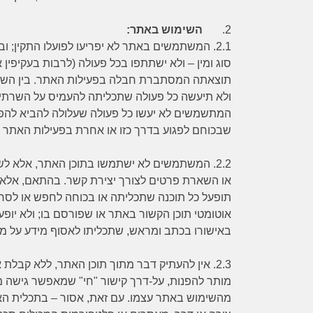
2.
השימוש באתר:
2.1.
המשתמשים באתר לא יפריעו לפועלו התקין; ובת
סוג ומין – ולא ישתתפו בכל פעולה (לרבות בעקיפין
תוצאתה המסתברת חבלה בפעילות האתר. בין השאר, 
ולא תיעשה כל פעולה שתכליתה להעמיס על השרתי
המתשמשים לא יעשו כל פעולה שעלולה להביא להפצת 
שבכוחם לפגוע בדרך כזו או אחרת בפעילות האתר 
2.2.
המשתמשים לא ישתמשו בתוכן האתר, אלא לשם 
או השארת פרטים לצורך יצירת קשר. בהתאם, אלא ב
תופעל כל תוכנה שתכליתה או בכוחה לחפש או לסרו
אוטומטי תוכן הקשור באתר או שפורסם בו; ולא יופ
באישורו בכתב ומראש, שתכליתו לאסוף מידע על 
2.3.
אין להעתיק דבר מתוך תוכן האתר, ללא קבלת
מותר להפנות, על-דרך קישור "חי" שמאפשר גישה מל
מהשימוש באתר עצמו. עם זאת, אסור – בתכלית הא