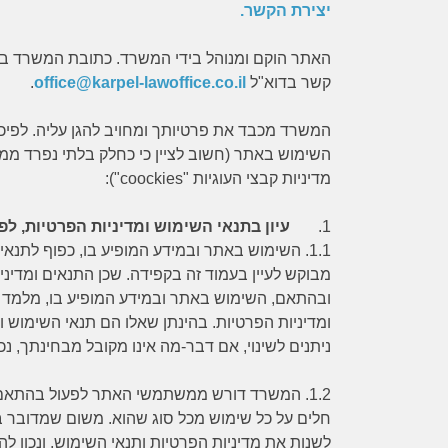
יצירת הקשר.
קשר בדוא"ל
office@karpel-lawoffice.co.il
.
המשרד מכבד את פרטיותך ומחויב להגן עליה. לפיכך,
השימוש באתר (חשוב לציין כי כחלק בלתי נפרד ממדינ
מדיניות קבצי העוגיות "
coockies
"):
1.
עיון בתנאי השימוש ומדיניות הפרטיות, לפ
1.1.
השימוש באתר ובמידע המופיע בו, כפוף לתנאי ה
מבוקש לעיין בעמוד זה בקפידה. שכן התנאים ומדיניות
ובהתאם, השימוש באתר ובמידע המופיע בו, מלמד 
ומדיניות הפרטיות. בהינתן שאלו הם תנאי השימוש וז
ניתנים לשינוי, אם דבר-מה אינו מקובל מבחינתך, נ
1.2.
המשרד דורש ממשתמשי האתר לפעול בהתאם למ
חלים על כל שימוש מכל סוג שהוא. משום שמדובר בע
לשנות את מדיניות הפרטיות ותנאי השימוש, ונכון ל