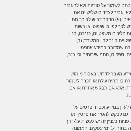
ובתם לשמור על סודיות ולא להעביר
א יעביר לצדדים שלישיים את
ם: (א) הדבר דרוש לצורך מתן
 לכך לפי צו שיפוטי או רשות
 הליכים משפטיים, כנגדנו, בגין
טיים בינך לבין המשרד; (ד)
רה שמדובר במידע אנונימי,
 ספקים, נותני שירותים וכיוצ"ב,
ידע מעבר לדרוש בעבור מימוש
ה בו תהיה עילה או הכרח לשמור
לת, אלא אם תבקש אחרת או אם
ן.
ש לעיין במידע ולברר פרטים על
 גם לבקש להסיר את פרטיך או
יות בעניין זה יש לעשות על-דרך
פניה כתובה, לדוא"ל המפורט בכותרת, והפניה תיענה בתוך 14 ימי עסקים. הממונה