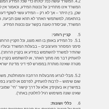
4.2.
המשרד עושה ככל יכולתו כדי שכל המידע המוצג 
המשרד אינו מתחייב על נכונות המידע, וכאמור אין ל
שכן, בין היתר – אך לא רק – המידע עשוי לשקף דעו
בהתאמה, למשתמשי האתר לא תהא שום תביעה, תלו
המשרד, שביסודה טענה בקשר עם נכונות המידע.
5.
קניין רוחני:
5.1.
כל המידע באופן בו הוא מוצג, וכל הקניין הרוחני
סימני המסחר והעיצובים – בבעלות המשרד ובעליו ב
שהתיר למשרד להשתמש במידע או בקניין הרוחני). 
להעתיק דבר מה מתוך האתר, או להשתמש בקניין הר
מטרה שאינה מותרת במפורש לפי דיני מדינת ישראל
5.2.
מבלי לגרוע מהבעלות הרחבה והמוחלטת, מש
שום שימוש – לרבות להעתיק, לפרסם או להציג בפ
במישרין או בעקיפין; אלא על דרך קישור "חי" שמוב
שאינו שונה משימוש רגיל לחלוטין באתר).
6.
כללי ושונות: